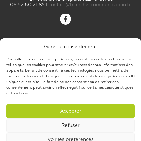
06 52 60 21 85 I
contact@blanche-communication.fr
....
....
Gérer le consentement
Pour offrir les meilleures expériences, nous utilisons des technologies
Mentions légales
telles que les cookies pour stocker et/ou accéder aux informations des
---
appareils. Le fait de consentir à ces technologies nous permettra de
Politique de confidentialité
traiter des données telles que le comportement de navigation ou les ID
---
uniques sur ce site. Le fait de ne pas consentir ou de retirer son
Cookies
consentement peut avoir un effet négatif sur certaines caractéristiques
et fonctions.
Accepter
© 2026
Blanche communication
– Tous droits
Refuser
réservés
Propulsé par
WP
– Réalisé avec the
Thème
Voir les préférences